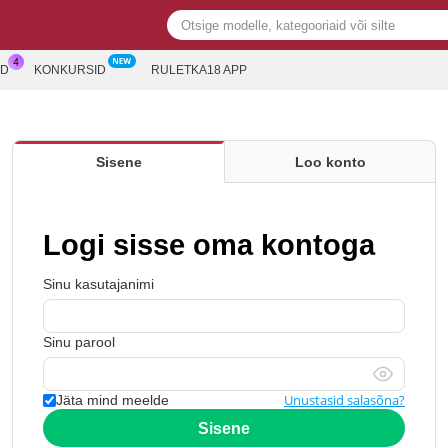
ED
KONKURSID
RULETKA18 APP
Sisene
Loo konto
Logi sisse oma kontoga
Sinu kasutajanimi
Sinu parool
Unustasid salasõna?
Jäta mind meelde
Sisene