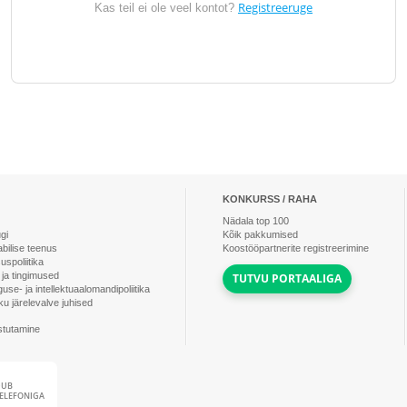
Registreeruge
Kas teil ei ole veel kontot?
KONKURSS / RAHA
Nädala top
100
ugi
Kõik pakkumised
 abilise teenus
Koostööpartnerite registreerimine
uspoliitika
 ja tingimused
TUTVU PORTAALIGA
guse- ja intellektuaalomandipoliitika
u järelevalve juhised
stutamine
DUB
ELEFONIGA