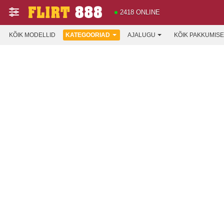
2418 ONLINE
KÕIK MODELLID
KATEGOORIAD
AJALUGU
KÕIK PAKKUMIS