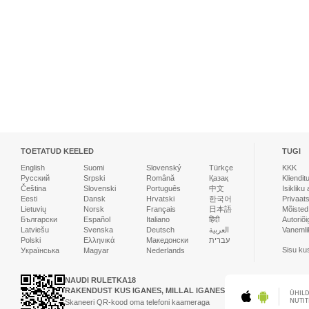
TOETATUD KEELED
TUGI
English
Suomi
Slovenský
Türkçe
KKK
Русский
Srpski
Română
Қазақ
Kliendit
Čeština
Slovenski
Português
中文
Isikliku
Eesti
Dansk
Hrvatski
한국어
Privaats
Lietuvių
Norsk
Français
日本語
Mõisted
Български
Español
Italiano
हिंदी
Autoriõi
Latviešu
Svenska
Deutsch
العربية
Vanemlik
Polski
Ελληνικά
Македонски
עברית
Sisu ku
Українська
Magyar
Nederlands
NAUDI RULETKA18
RAKENDUST KUS IGANES, MILLAL IGANES
ÜHIL
NUTIT
Skaneeri QR-kood oma telefoni kaameraga