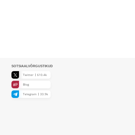
SOTSIAALVÕRGUSTIKUD
Twitter
610.4k
Blog
Telegram
33.9k